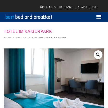
ÜBER UNS
KONTAKT
REGISTER B&B
HOTEL IM KAISERPARK
HOME
»
PRODUCTS
»
HOTEL IM KAISERPARK