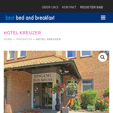
ÜBER UNS
KONTAKT
REGISTER B&B
HOTEL KREUZER
HOME
»
PRODUCTS
»
HOTEL KREUZER