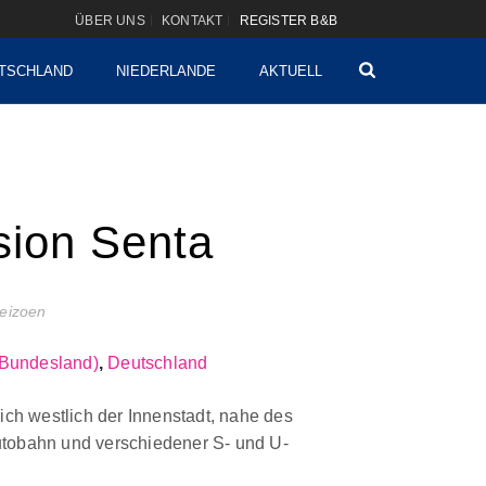
ÜBER UNS
KONTAKT
REGISTER B&B
TSCHLAND
NIEDERLANDE
AKTUELL
sion Senta
seizoen
(Bundesland)
,
Deutschland
ich westlich der Innenstadt, nahe des
tobahn und verschiedener S- und U-