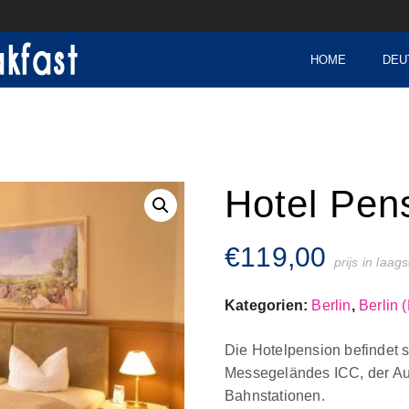
HOME
DEU
Hotel Pen
€
119,00
prijs in laag
Kategorien:
Berlin
,
Berlin 
Die Hotelpension befindet s
Messegeländes ICC, der Au
Bahnstationen.