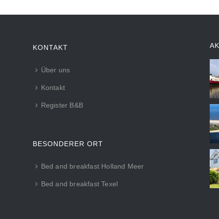
A
KONTAKT
Über uns
Kontakt
Register B&B
BESONDERER ORT
Bed and breakfast Holland Meer
Bed and breakfast Texel