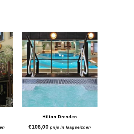
Hilton Dresden
€
108,00
oen
prijs in laagseizoen