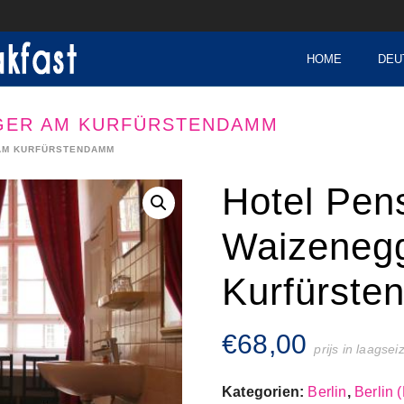
HOME
DEU
GER AM KURFÜRSTENDAMM
AM KURFÜRSTENDAMM
Hotel Pen
Waizeneg
Kurfürst
€
68,00
prijs in laagse
Kategorien:
Berlin
,
Berlin 