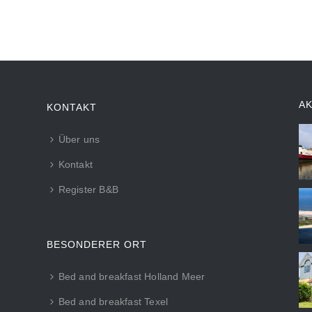
A
KONTAKT
Über uns
Kontakt
Register B&B
BESONDERER ORT
Bed and breakfast Holland Meer
Bed and breakfast Texel