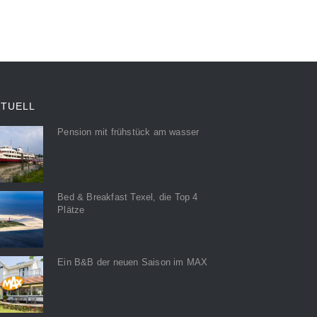
KTUELL
Pension mit frühstück am wasser
Bed & Breakfast Texel, die Top 4
Plätze
Ein B&B der neuen Saison im MAX