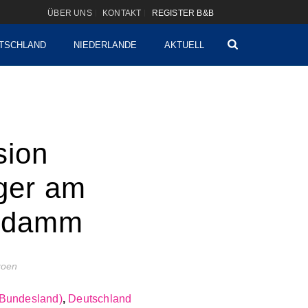
ÜBER UNS
KONTAKT
REGISTER B&B
TSCHLAND
NIEDERLANDE
AKTUELL
sion
ger am
endamm
izoen
(Bundesland)
,
Deutschland