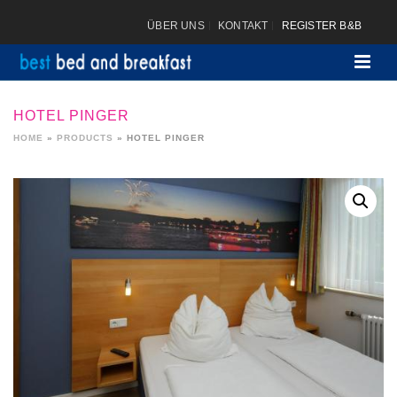
ÜBER UNS
KONTAKT
REGISTER B&B
HOTEL PINGER
HOME
»
PRODUCTS
»
HOTEL PINGER