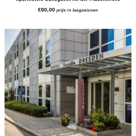
€
80,00
prijs in laagseizoen