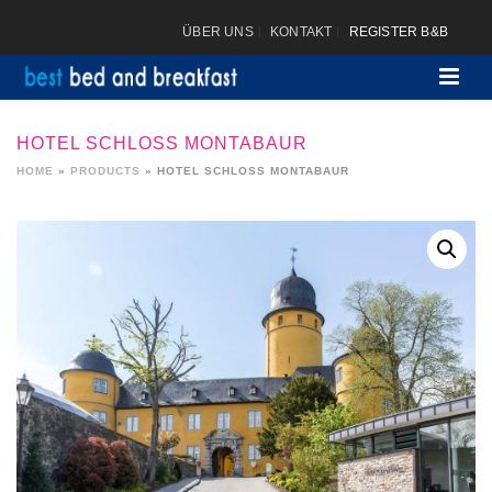
ÜBER UNS
KONTAKT
REGISTER B&B
HOTEL SCHLOSS MONTABAUR
HOME
»
PRODUCTS
»
HOTEL SCHLOSS MONTABAUR