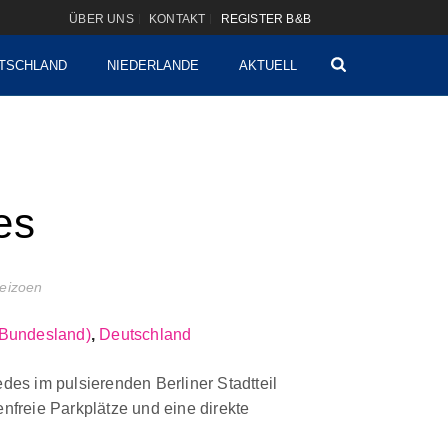
ÜBER UNS
KONTAKT
REGISTER B&B
TSCHLAND
NIEDERLANDE
AKTUELL
es
seizoen
(Bundesland)
,
Deutschland
edes im pulsierenden Berliner Stadtteil
enfreie Parkplätze und eine direkte