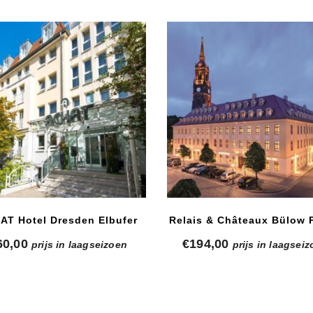
AT Hotel Dresden Elbufer
Relais & Châteaux Bülow P
60,00
€
194,00
prijs in laagseizoen
prijs in laagsei