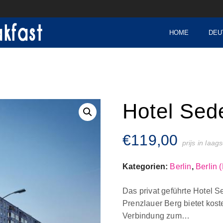
HOME
DEU
Hotel Sed
€
119,00
prijs in laag
Kategorien:
Berlin
,
Berlin 
Das privat geführte Hotel S
Prenzlauer Berg bietet kost
Verbindung zum…