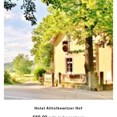
Hotel Alttolkewitzer Hof
€
69,00