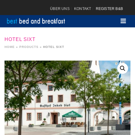
ÜBER UNS
KONTAKT
REGISTER B&B
HOTEL SIXT
HOME
»
PRODUCTS
»
HOTEL SIXT