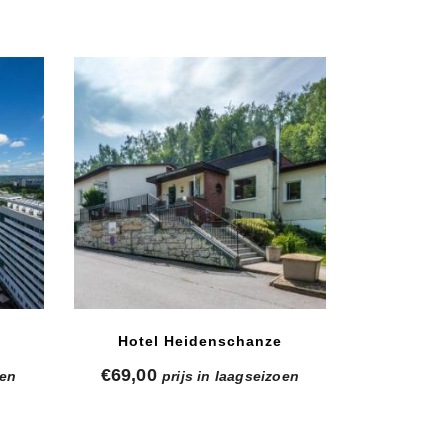
m
Hotel Heidenschanze
€
69,00
oen
prijs in laagseizoen