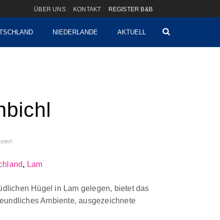
ÜBER UNS
KONTAKT
REGISTER B&B
TSCHLAND
NIEDERLANDE
AKTUELL
nbichl
izoen
chland
,
Lam
üdlichen Hügel in Lam gelegen, bietet das
 freundliches Ambiente, ausgezeichnete