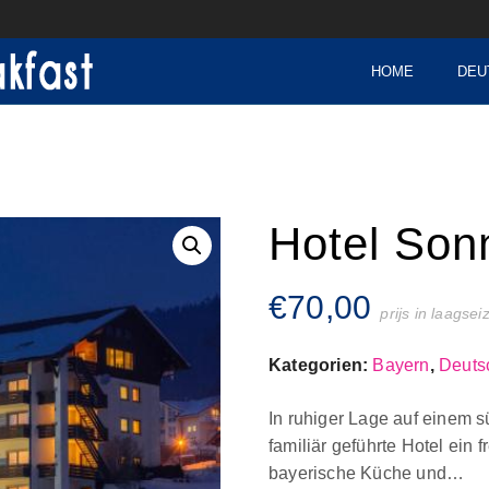
HOME
DEU
Hotel Son
€
70,00
prijs in laagse
Kategorien:
Bayern
,
Deuts
In ruhiger Lage auf einem s
familiär geführte Hotel ein
bayerische Küche und…