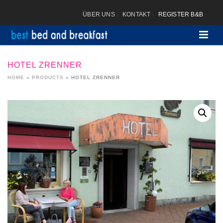
ÜBER UNS
KONTAKT
REGISTER B&B
HOTEL ZRENNER
HOME
»
PRODUCTS
»
HOTEL ZRENNER