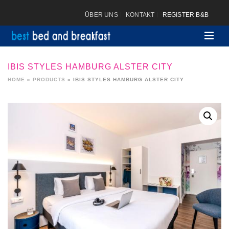
ÜBER UNS
KONTAKT
REGISTER B&B
IBIS STYLES HAMBURG ALSTER CITY
HOME
»
PRODUCTS
»
IBIS STYLES HAMBURG ALSTER CITY