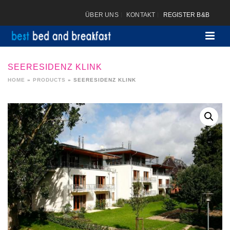
ÜBER UNS
KONTAKT
REGISTER B&B
SEERESIDENZ KLINK
HOME
»
PRODUCTS
»
SEERESIDENZ KLINK