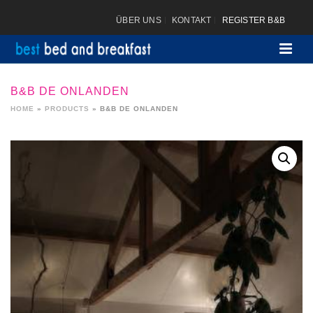
ÜBER UNS
KONTAKT
REGISTER B&B
B&B DE ONLANDEN
HOME
»
PRODUCTS
»
B&B DE ONLANDEN