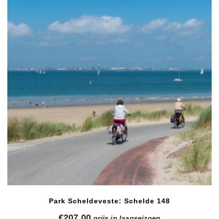
Park Scheldeveste: Schelde 148
€
207,00
prijs in laagseizoen