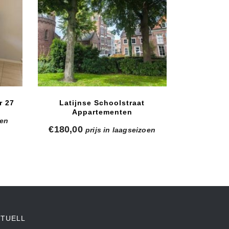
r 27
Latijnse Schoolstraat
Appartementen
oen
€
180,00
prijs in laagseizoen
KTUELL