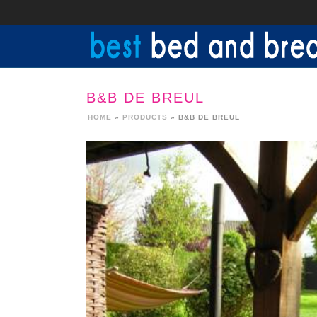
B&B DE BREUL
HOME
»
PRODUCTS
»
B&B DE BREUL