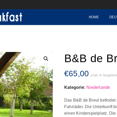
HOME
DEU
B&B de Br
€
65,00
prijs in laagse
Kategorie:
Niederlande
Das B&B de Breul befindet s
Fahrräder. Die Unterkunft b
einen Kinderspielplatz. Die