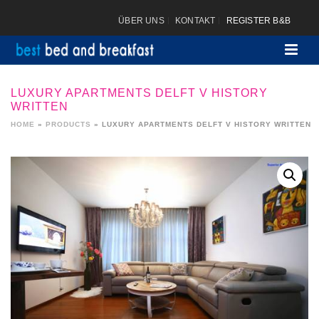
ÜBER UNS
KONTAKT
REGISTER B&B
LUXURY APARTMENTS DELFT V HISTORY
WRITTEN
HOME
»
PRODUCTS
»
LUXURY APARTMENTS DELFT V HISTORY WRITTEN