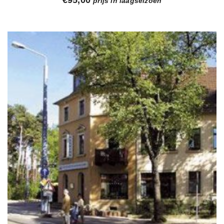
€
95,00
prijs in laagseizoen