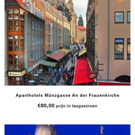
Aparthotels Münzgasse An der Frauenkirche
€
80,00
prijs in laagseizoen