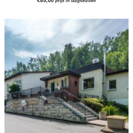
€
85,00
prijs in laagseizoen